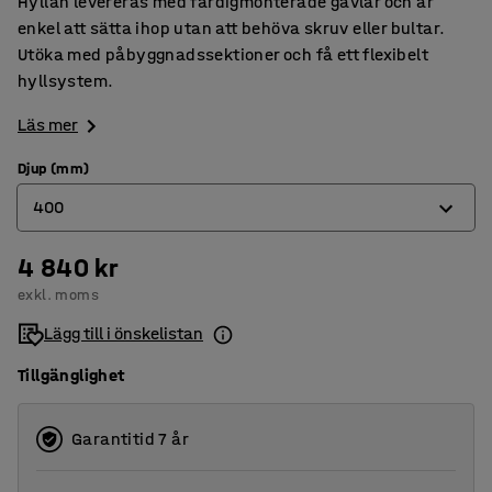
Hyllan levereras med färdigmonterade gavlar och är
enkel att sätta ihop utan att behöva skruv eller bultar.
Utöka med påbyggnadssektioner och få ett flexibelt
hyllsystem.
Läs mer
Djup (mm)
400
4 840 kr
400
exkl. moms
500
Lägg till i önskelistan
Tillgänglighet
Garantitid 7 år