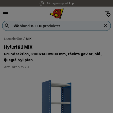
14 dagars öppet köp
Faktura för företag
Lagerhyllor
MIX
Hyllställ MIX
Grundsektion, 2100x660x500 mm, täckta gavlar, blå,
ljusgrå hyllplan
Art. nr
:
27278