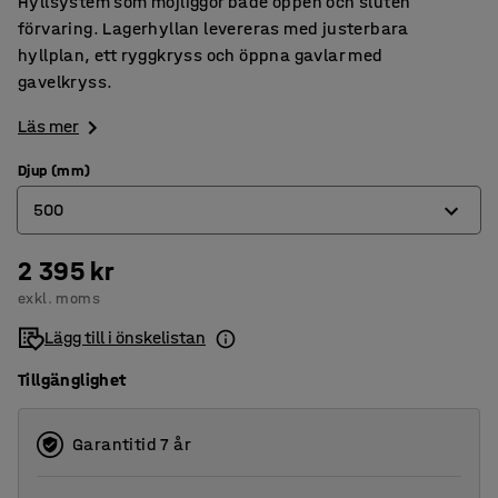
Hyllsystem som möjliggör både öppen och sluten
förvaring. Lagerhyllan levereras med justerbara
hyllplan, ett ryggkryss och öppna gavlar med
gavelkryss.
Läs mer
Djup (mm)
500
2 395 kr
400
exkl. moms
500
Lägg till i önskelistan
600
Tillgänglighet
Garantitid 7 år