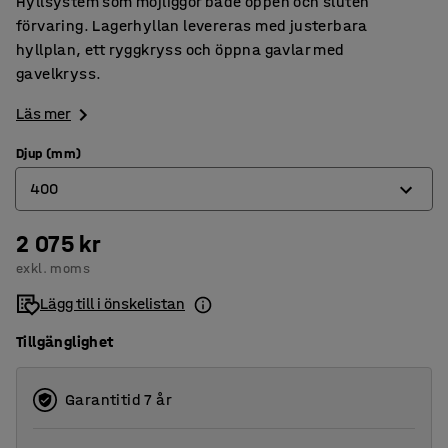
Hyllsystem som möjliggör både öppen och sluten
förvaring. Lagerhyllan levereras med justerbara
hyllplan, ett ryggkryss och öppna gavlar med
gavelkryss.
Läs mer
Djup (mm)
400
2 075 kr
400
exkl. moms
500
Lägg till i önskelistan
600
Tillgänglighet
Garantitid 7 år