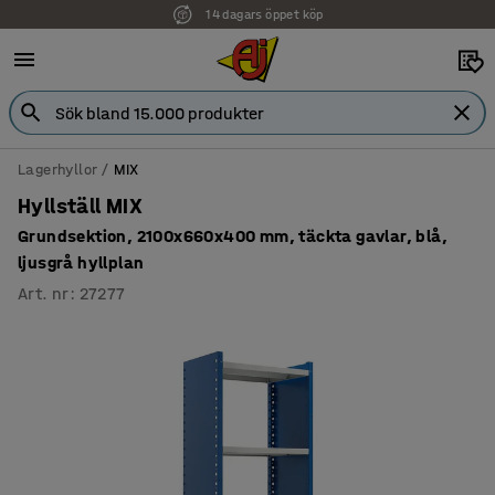
14 dagars öppet köp
Faktura för företag
Lagerhyllor
MIX
Hyllställ MIX
Grundsektion, 2100x660x400 mm, täckta gavlar, blå,
ljusgrå hyllplan
Art. nr
:
27277