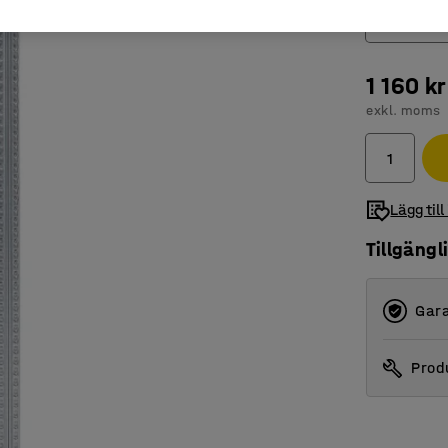
500
320
1 160 kr
400
exkl. moms
500
600
Lägg till
800
Tillgängl
Gara
Produ