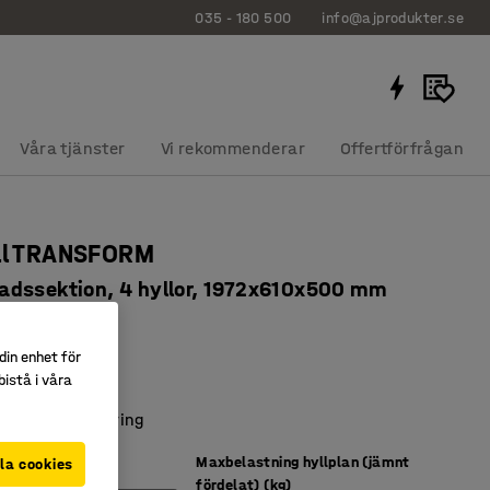
035 - 180 500
info@ajprodukter.se
Våra tjänster
Vi rekommenderar
Offertförfrågan
äll TRANSFORM
dssektion, 4 hyllor, 1972x610x500 mm
76
din enhet för
uvar behövs
istå i våra
 hyllplan
ddarsydd förvaring
Maxbelastning hyllplan (jämnt
la cookies
fördelat) (kg)