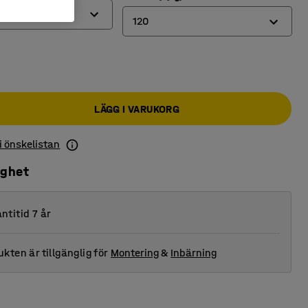
120
100
120
LÄGG I VARUKORG
170
200
 i önskelistan
ighet
ntitid 7 år
kten är tillgänglig för
Montering
&
Inbärning