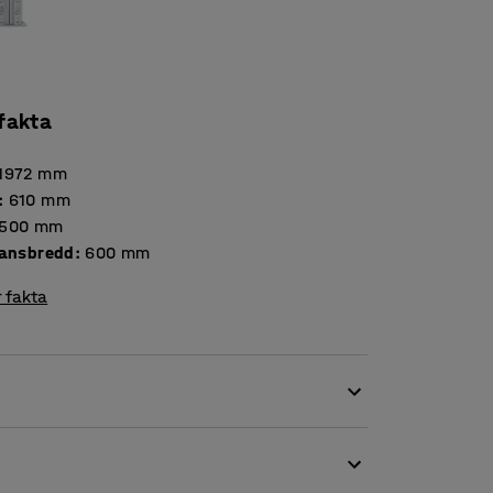
 fakta
1972
mm
:
610
mm
500
mm
lansbredd
:
600
mm
 fakta
ygga ett bredare hyllsystem.
, vilket gör monteringen mycket enkel. Haka
 andra änden i en av grundsektionens gavlar.