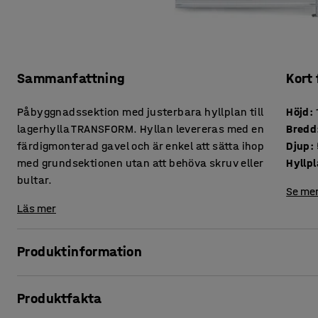
Sammanfattning
Kort
Påbyggnadssektion med justerbara hyllplan till
Höjd
:
lagerhylla TRANSFORM. Hyllan levereras med en
Bredd
färdigmonterad gavel och är enkel att sätta ihop
Djup
:
med grundsektionen utan att behöva skruv eller
Hyllp
bultar.
Se mer
Läs mer
Produktinformation
Med denna smarta påbyggnadssektion blir det enkelt att b
Produktfakta
Påbyggnadssektionen har låg egenvikt och endast en gavel
fast hyllplanens ena ände i valfri höjd på gaveln och den