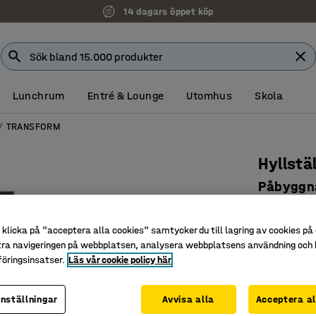
14 dagars öppet köp
Lunchrum
Entré & Lounge
Utomhus
Skola
TRANSFORM
Hyllst
Påbyggna
Art. nr
:
216
klicka på "acceptera alla cookies" samtycker du till lagring av cookies på 
Inga skr
tra navigeringen på webbplatsen, analysera webbplatsens användning och b
Flyttbara
öringsinsatser.
Läs vår cookie policy här
För skrä
inställningar
Avvisa alla
Acceptera al
Djup (mm)