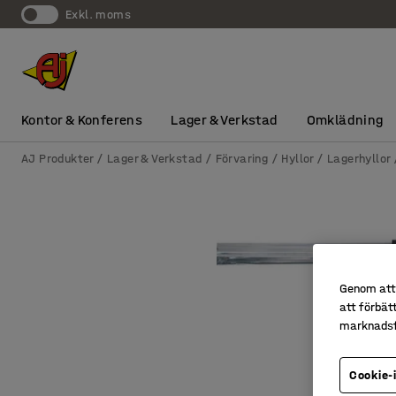
exkl. moms
Kontor & Konferens
Lager & Verkstad
Omklädning
AJ Produkter
Lager & Verkstad
Förvaring
Hyllor
Lagerhyllor
Genom att 
att förbät
marknadsf
Cookie-