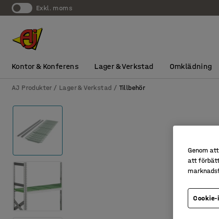
exkl. moms
Kontor & Konferens
Lager & Verkstad
Omklädning
AJ Produkter
Lager & Verkstad
Tillbehör
Genom att 
att förbät
marknadsf
Cookie-