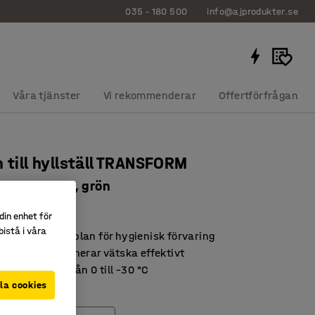
035 - 180 500
info@ajprodukter.se
Våra tjänster
Vi rekommenderar
Offertförfrågan
n till hyllställ TRANSFORM
200x400 mm, grön
621
din enhet för
istå i våra
sgodkänt hyllplan för hygienisk förvaring
t plan som dränerar vätska effektivt
 för frysrum från 0 till –30 °C
la cookies