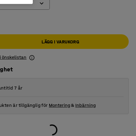
LÄGG I VARUKORG
 i önskelistan
ighet
ntitid 7 år
kten är tillgänglig för
Montering
&
Inbärning