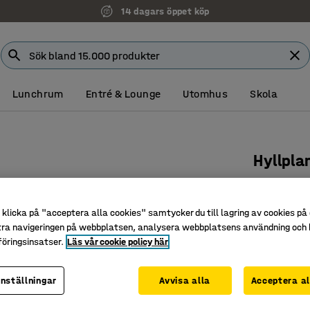
14 dagars öppet köp
Lunchrum
Entré & Lounge
Utomhus
Skola
Hyllpla
Plast, 1
Art. nr
:
219
klicka på "acceptera alla cookies" samtycker du till lagring av cookies på 
tra navigeringen på webbplatsen, analysera webbplatsens användning och b
Livsmedel
öringsinsatser.
Läs vår cookie policy här
Perforera
Utvecklad
inställningar
Avvisa alla
Acceptera al
Djup (mm)