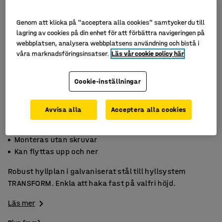
Genom att klicka på "acceptera alla cookies" samtycker du till
lagring av cookies på din enhet för att förbättra navigeringen på
webbplatsen, analysera webbplatsens användning och bistå i
våra marknadsföringsinsatser.
Läs vår cookie policy här
Cookie-inställningar
Avvisa alla
Acceptera alla cookies
Max. 290 kg/hyllplan
Monteras utan skruvar
Kan flyttas upp och ner
Robust hyllplan i galvaniserat stål till hyllsystem
TRANSFORM. Enkla att haka fast på valfri höjd.
Läs mer