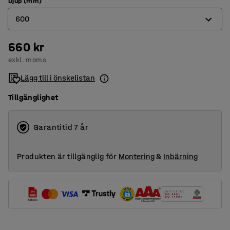
Djup (mm)
600
660 kr
320
exkl. moms
400
Lägg till i önskelistan
500
Tillgänglighet
600
800
Garantitid 7 år
Produkten är tillgänglig för
Montering
&
Inbärning