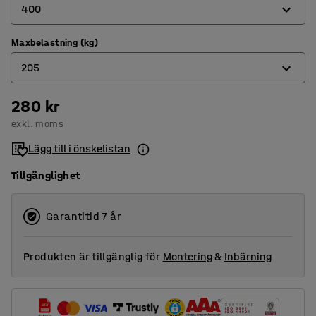
400
Maxbelastning (kg)
320
205
400
500
280 kr
180
exkl. moms
600
205
Lägg till i önskelistan
800
Tillgänglighet
Garantitid 7 år
Produkten är tillgänglig för
Montering
&
Inbärning