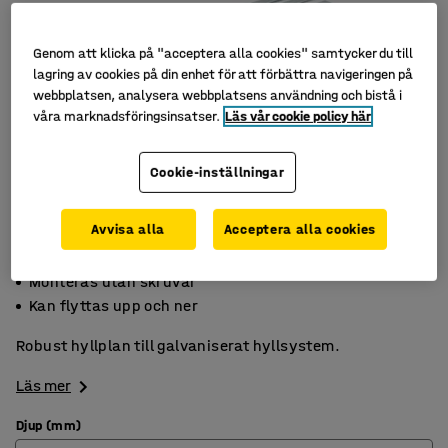
Genom att klicka på "acceptera alla cookies" samtycker du till
lagring av cookies på din enhet för att förbättra navigeringen på
webbplatsen, analysera webbplatsens användning och bistå i
våra marknadsföringsinsatser.
Läs vår cookie policy här
Cookie-inställningar
Avvisa alla
Acceptera alla cookies
Max. 190 kg/hyllplan
Monteras utan skruvar
Kan flyttas upp och ner
Robust hyllplan till galvaniserat hyllsystem.
Läs mer
Djup (mm)