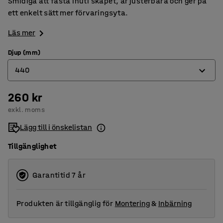
Smidiga att fästa inuti skåpet, är justerbara och ger på
ett enkelt sätt mer förvaringsyta.
Läs mer
Djup (mm)
440
260 kr
440
exkl. moms
575
Lägg till i önskelistan
Tillgänglighet
Garantitid 7 år
Produkten är tillgänglig för
Montering
&
Inbärning