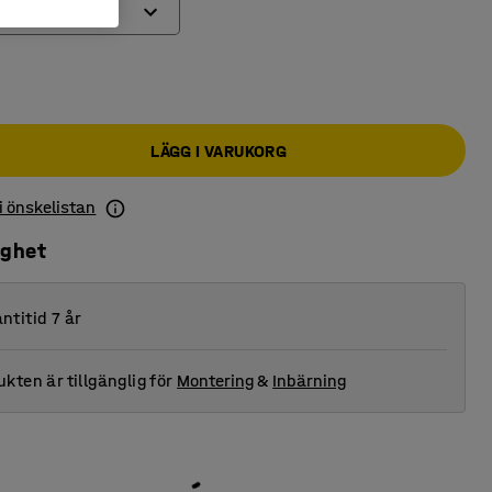
LÄGG I VARUKORG
 i önskelistan
ighet
ntitid 7 år
kten är tillgänglig för
Montering
&
Inbärning