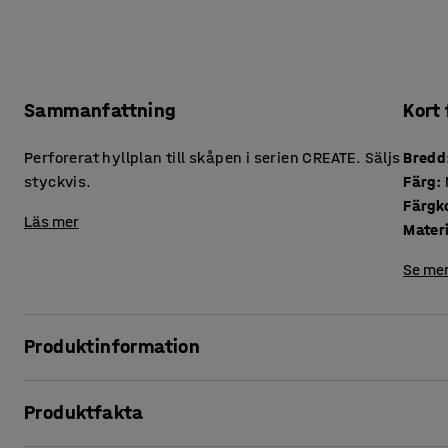
Sammanfattning
Kort
Perforerat hyllplan till skåpen i serien CREATE. Säljs
Bredd
styckvis.
Färg
:
Färgk
Läs mer
Mater
Se mer
Produktinformation
Optimera förvaringen i CREATE-skåpen med hjälp av ett elle
Produktfakta
är flexibla och går att placera på valfri höjd. Det gör det 
och allt där emellan. Perforeringarna i hyllplanen har fler