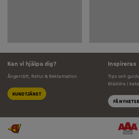
Kan vi hjälpa dig?
Inspireras
Ångerrätt, Retur & Reklamation
Tips och guid
Bläddra i kat
KUNDTJÄNST
FÅ NYHETS