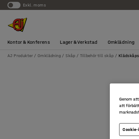
exkl. moms
Kontor & Konferens
Lager & Verkstad
Omklädning
AJ Produkter
Omklädning
Skåp
Tillbehör till skåp
Klädskåps
Genom att 
att förbät
marknadsf
Cookie-