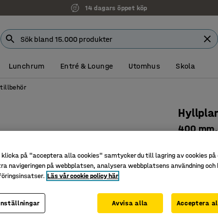
14 dagars öppet köp
Lunchrum
Entré & Lounge
Utomhus
Skola
tillbehör
Hyllpla
400 mm,
Art. nr
:
56
klicka på "acceptera alla cookies" samtycker du till lagring av cookies på 
Underlätt
tra navigeringen på webbplatsen, analysera webbplatsens användning och b
Grålacke
öringsinsatser.
Läs vår cookie policy här
För optim
inställningar
Avvisa alla
Acceptera al
Bredd (mm)