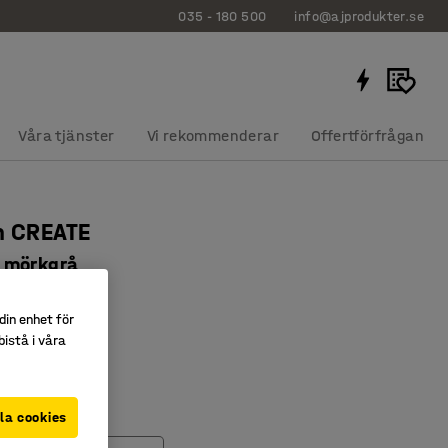
035 - 180 500
info@ajprodukter.se
Våra tjänster
Vi rekommenderar
Offertförfrågan
n CREATE
 mörkgrå
341
din enhet för
ar ventilation
istå i våra
rat
erad förvaring
la cookies