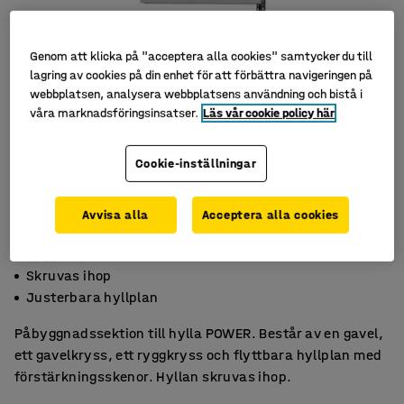
Genom att klicka på "acceptera alla cookies" samtycker du till
lagring av cookies på din enhet för att förbättra navigeringen på
webbplatsen, analysera webbplatsens användning och bistå i
våra marknadsföringsinsatser.
Läs vår cookie policy här
Cookie-inställningar
Avvisa alla
Acceptera alla cookies
Bygg ut på bredden
Skruvas ihop
Justerbara hyllplan
Påbyggnadssektion till hylla POWER. Består av en gavel,
ett gavelkryss, ett ryggkryss och flyttbara hyllplan med
förstärkningsskenor. Hyllan skruvas ihop.