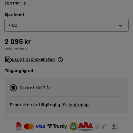
Läs mer
Djup (mm)
400
2 095 kr
400
exkl. moms
500
Lägg till i önskelistan
600
Tillgänglighet
Garantitid 7 år
Produkten är tillgänglig för
Inbärning