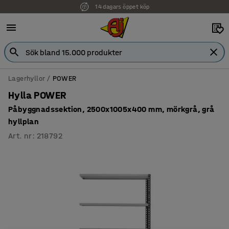
14 dagars öppet köp
Lagerhyllor
POWER
Hylla POWER
Påbyggnadssektion, 2500x1005x400 mm, mörkgrå, grå
hyllplan
Art. nr
:
218792