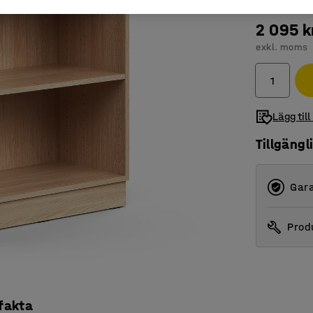
2 095 k
exkl. moms
Lägg till
Tillgängl
Gara
Produ
 fakta