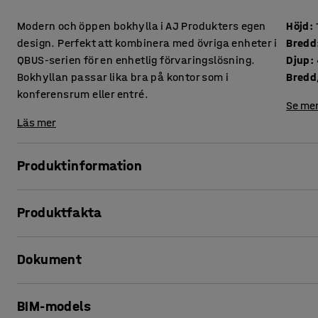
Modern och öppen bokhylla i AJ Produkters egen
Höjd
:
design. Perfekt att kombinera med övriga enheter i
Bredd
QBUS-serien för en enhetlig förvaringslösning.
Djup
:
Bokhyllan passar lika bra på kontor som i
Bredd,
konferensrum eller entré.
Se mer
Läs mer
Produktinformation
Med den anpassningsbara förvaringsserien QBUS kan du lä
Produktfakta
Denna praktiska bokhylla är perfekt för generell förvaring a
kontorsmaterial eller andra föremål som du vill ha enkel åt
Höjd
:
1252
mm
Dokument
Bredd
:
800
mm
Hyllan är lättplacerad och den stilrena designen gör att de
Djup
:
400
mm
eller i ett konferensrum.
Bredd, inre
:
764
mm
Skriv ut produktblad
BIM-models
Djup, inre
:
380
mm
Hyllan är tillverkad av laminat, ett material som är både tål