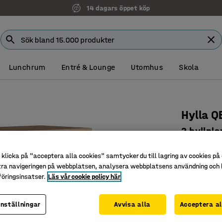
14 dagars öppet köp
Lunchrum
Entré & Lounge
Utomhus
Skola
Hylla 
2 hyllpl
Art. nr
:
17
klicka på "acceptera alla cookies" samtycker du till lagring av cookies på 
Justerba
tra navigeringen på webbplatsen, analysera webbplatsens användning och b
öringsinsatser.
Läs vår cookie policy här
Flexibel 
Tillhör Q
inställningar
Avvisa alla
Acceptera al
Färg
:
Ek