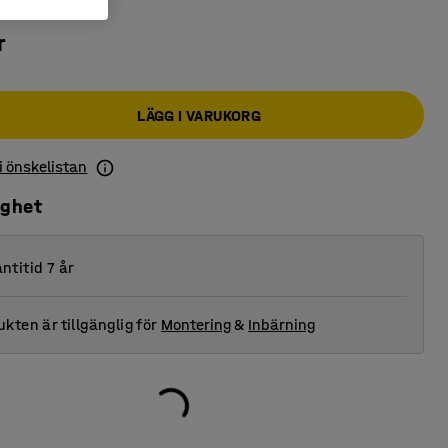
r
LÄGG I VARUKORG
 i önskelistan
ighet
ntitid 7 år
kten är tillgänglig för
Montering
&
Inbärning