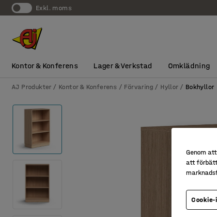
exkl. moms
Kontor & Konferens
Lager & Verkstad
Omklädning
AJ Produkter
Kontor & Konferens
Förvaring
Hyllor
Bokhyllor
Genom att 
att förbät
marknadsf
Cookie-