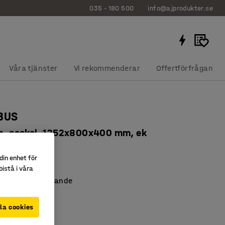
035 - 180 500
info@ajprodukter.se
Våra tjänster
Vi rekommenderar
Offertförfrågan
QBUS
an, sockel, 1252x800x400 mm, ek
0056
din enhet för
ra hyllplan
istå i våra
och platsbesparande
BUS- serien
la cookies