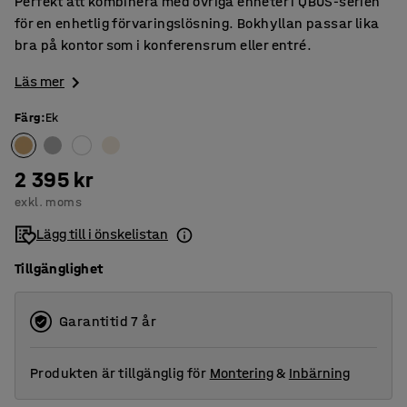
Perfekt att kombinera med övriga enheter i QBUS-serien
för en enhetlig förvaringslösning. Bokhyllan passar lika
bra på kontor som i konferensrum eller entré.
Läs mer
Färg
:
Ek
2 395 kr
exkl. moms
Lägg till i önskelistan
Tillgänglighet
Garantitid 7 år
Produkten är tillgänglig för
Montering
&
Inbärning