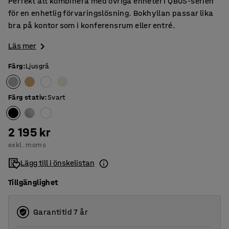
Perfekt att kombinera med övriga enheter i QBUS-serien
för en enhetlig förvaringslösning. Bokhyllan passar lika
bra på kontor som i konferensrum eller entré.
Läs mer
Färg
:
Ljusgrå
Färg stativ
:
Svart
2 195 kr
exkl. moms
Lägg till i önskelistan
Tillgänglighet
Garantitid 7 år