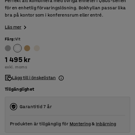
Perfekt att kombinera med övriga enheter i QBUS-serien
för en enhetlig förvaringslösning. Bokhyllan passar lika
bra på kontor som i konferensrum eller entré.
Läs mer
Färg
:
Vit
1 495 kr
exkl. moms
Lägg till i önskelistan
Tillgänglighet
Garantitid 7 år
Produkten är tillgänglig för
Montering
&
Inbärning