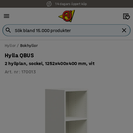
14 dagars öppet köp
Faktura för företag
Hyllor
Bokhyllor
Hylla QBUS
2 hyllplan, sockel, 1252x400x400 mm, vit
Art. nr
:
170013