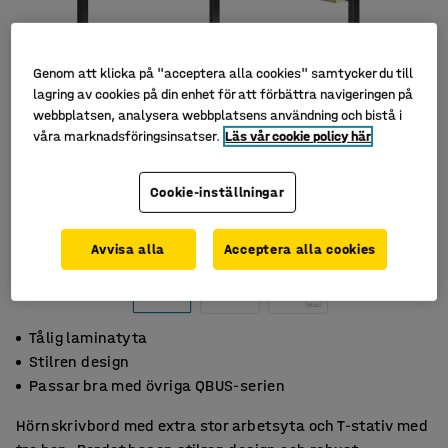
Genom att klicka på "acceptera alla cookies" samtycker du till
lagring av cookies på din enhet för att förbättra navigeringen på
webbplatsen, analysera webbplatsens användning och bistå i
våra marknadsföringsinsatser.
Läs vår cookie policy här
Cookie-inställningar
Avvisa alla
Acceptera alla cookies
Tålig laminatyta
Stilren design
Passar bra med övriga QBUS-serien
Hörnskrivbord med extra stor arbetsyta och T-stativ med