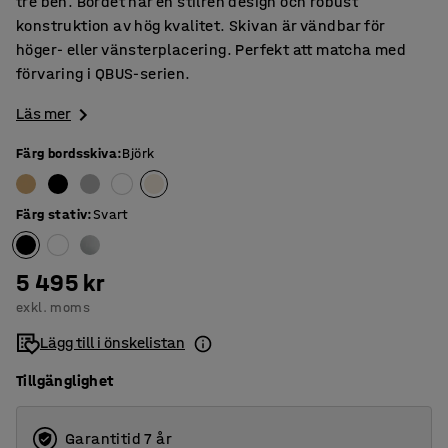
tre ben. Bordet har en stilren design och robust
konstruktion av hög kvalitet. Skivan är vändbar för
höger- eller vänsterplacering. Perfekt att matcha med
förvaring i QBUS-serien.
Läs mer
Färg bordsskiva
:
Björk
Färg stativ
:
Svart
5 495 kr
exkl. moms
Lägg till i önskelistan
Tillgänglighet
Garantitid 7 år