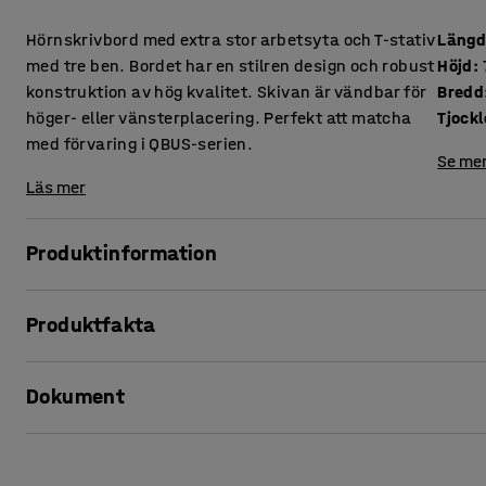
Hörnskrivbord med extra stor arbetsyta och T-stativ
Läng
med tre ben. Bordet har en stilren design och robust
Höjd
:
konstruktion av hög kvalitet. Skivan är vändbar för
Bredd
höger- eller vänsterplacering. Perfekt att matcha
med förvaring i QBUS-serien.
Se mer
Läs mer
Produktinformation
Detta stationära, stilrena skrivbord i serien QBUS har en t
Produktfakta
utmärkt alternativ för dig som letar efter ett skrivbord som
upp till de krav som det moderna kontoret ställer avseende 
Längd
:
1600
mm
Dokument
Höjd
:
730
mm
Skrivbordet har ett robust T-stativ med tre ben. Den svängd
Bredd
:
2000
mm
en extra stor arbetsyta. Utformningen gör det lätt att utny
Tjocklek bordsskiva
:
25
mm
Skriv ut produktblad
Skivan har en tålig och lättskött laminatyta.
Bordsskiva
:
Vändbar vänster/höger