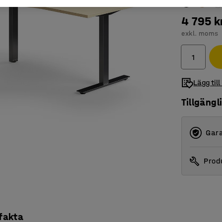
4 795 k
exkl. moms
Lägg till
Tillgängl
Gara
Produ
 fakta