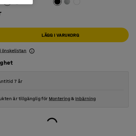
r
LÄGG I VARUKORG
 i önskelistan
ighet
ntitid 7 år
kten är tillgänglig för
Montering
&
Inbärning