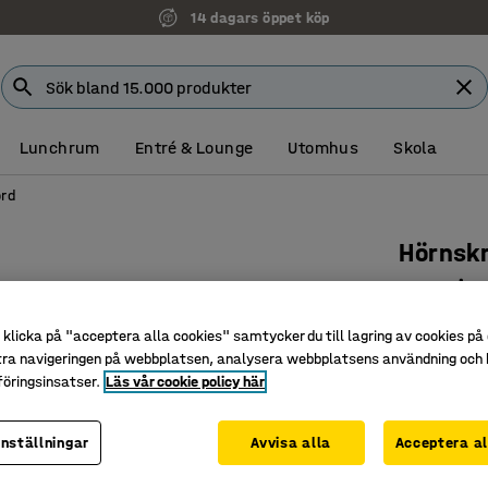
14 dagars öppet köp
Lunchrum
Entré & Lounge
Utomhus
Skola
ord
Hörnsk
T-stativ
Art. nr
:
162
klicka på "acceptera alla cookies" samtycker du till lagring av cookies på 
tra navigeringen på webbplatsen, analysera webbplatsens användning och b
Tålig lam
öringsinsatser.
Läs vår cookie policy här
Stilren d
Passar b
inställningar
Avvisa alla
Acceptera al
Färg bordssk