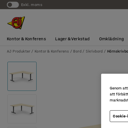
exkl. moms
Kontor & Konferens
Lager & Verkstad
Omklädning
AJ Produkter
Kontor & Konferens
Bord
Skrivbord
Hörnskrivb
Genom att 
att förbät
marknadsf
Cookie-