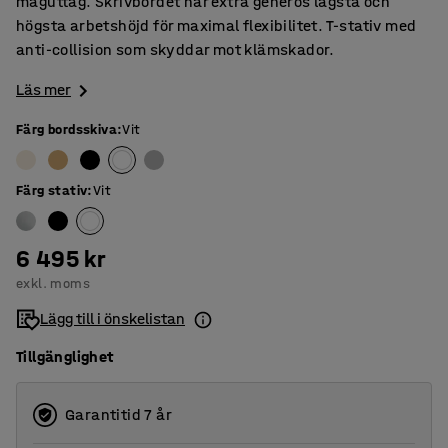
maguttag. Skrivbordet har extra generös lägsta och
högsta arbetshöjd för maximal flexibilitet. T-stativ med
anti-collision som skyddar mot klämskador.
Läs mer
Färg bordsskiva
:
Vit
Färg stativ
:
Vit
6 495 kr
exkl. moms
Lägg till i önskelistan
Tillgänglighet
Garantitid 7 år