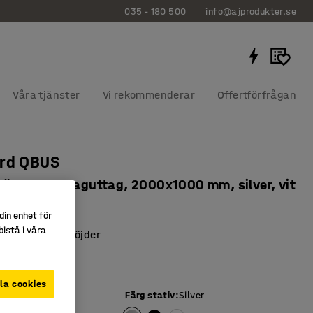
035 - 180 500
info@ajprodukter.se
Våra tjänster
Vi rekommenderar
Offertförfrågan
ord QBUS
 sänkbart, maguttag, 2000x1000 mm, silver, vit
20523
din enhet för
istå i våra
ktion för tre höjder
skt maguttag
collision
la cookies
iva
:
Vit
Färg stativ
:
Silver