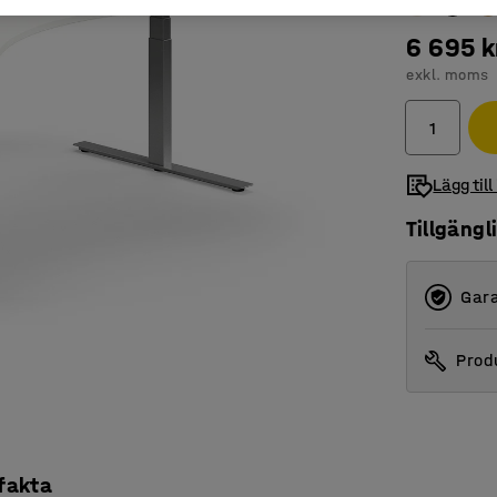
6 695 k
exkl. moms
Lägg till
Tillgängl
Gara
Produ
 fakta