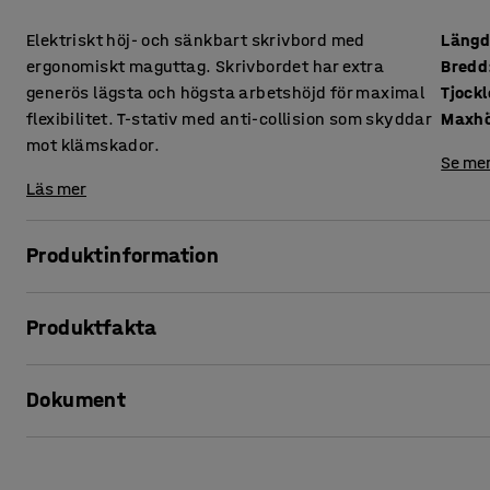
Elektriskt höj- och sänkbart skrivbord med
Läng
ergonomiskt maguttag. Skrivbordet har extra
Bredd
generös lägsta och högsta arbetshöjd för maximal
flexibilitet. T-stativ med anti-collision som skyddar
Maxhö
mot klämskador.
Se mer
Läs mer
Produktinformation
Variera din arbetsställning, snabbt och smidigt, med ett h
Produktfakta
Att stå upp och jobba är ett enkelt men effektivt sätt att 
belastningsskador i bland annat rygg och nacke.
Längd
:
2000
mm
Dokument
Bredd
:
1000
mm
Generöst intervall mellan lägsta och högsta möjliga arbetshö
Tjocklek bordsskiva
:
25
mm
skrivbord. Det är lätt att anpassa till varje användare, äv
Maxhöjd
:
1270
mm
Skriv ut produktblad
programmera en sitt- och ståhöjd som passar just dig, för at
Bordsskiva
:
Maguttag
ergonomiska arbetshöjden.