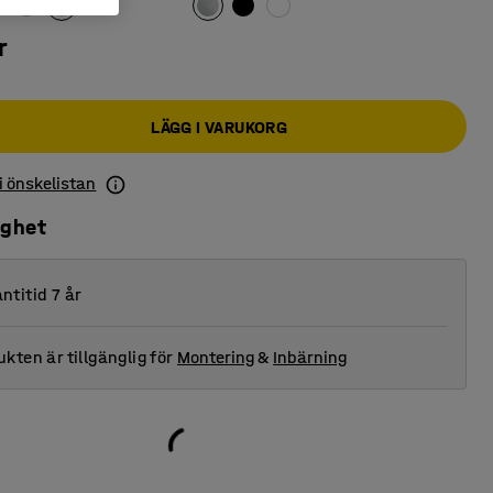
r
LÄGG I VARUKORG
 i önskelistan
ighet
ntitid 7 år
kten är tillgänglig för
Montering
&
Inbärning