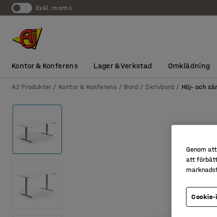
exkl. moms
Kontor & Konferens
Lager & Verkstad
Omklädning
AJ Produkter
Kontor & Konferens
Bord
Skrivbord
Höj- och sä
Genom att 
att förbät
marknadsf
Cookie-