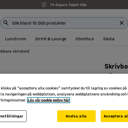
14 dagars öppet köp
Lunchrum
Entré & Lounge
Utomhus
Skola
nkbara skrivbord
Skrivb
Höj- och
Art. nr
:
16
klicka på "acceptera alla cookies" samtycker du till lagring av cookies på 
tra navigeringen på webbplatsen, analysera webbplatsens användning och b
Minnesfun
öringsinsatser.
Läs vår cookie policy här
Ergonomi
Med anti-
inställningar
Avvisa alla
Acceptera al
Färg bordssk