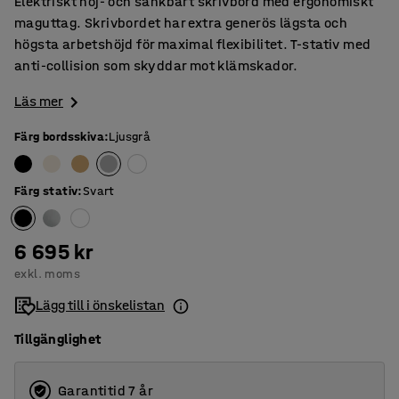
Elektriskt höj- och sänkbart skrivbord med ergonomiskt
maguttag. Skrivbordet har extra generös lägsta och
högsta arbetshöjd för maximal flexibilitet. T-stativ med
anti-collision som skyddar mot klämskador.
Läs mer
Färg bordsskiva
:
Ljusgrå
Färg stativ
:
Svart
6 695 kr
exkl. moms
Lägg till i önskelistan
Tillgänglighet
Garantitid 7 år