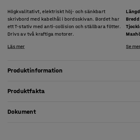
Högkvalitativt, elektriskt höj- och sänkbart
Läng
skrivbord med kabelhål i bordsskivan. Bordet har
Bredd
ett T-stativ med anti-collision och ställbara fötter.
Drivs av två kraftiga motorer.
Maxhö
Läs mer
Se mer
Produktinformation
Ge dig själv och dina kollegor ett ergonomiskt försprång me
Produktfakta
sänkbara skrivbord från serien FLEXUS!
Längd
:
1800
mm
Bordet är utrustat med två kraftiga elmotorer som ger en 
Dokument
Bredd
:
800
mm
knapptryckning justerar du skrivbordets höjd efter din k
Tjocklek bordsskiva
:
22
mm
arbetsplatsmatta som ger bra komfort och avlastning vid 
Maxhöjd
:
1175
mm
Skriv ut produktblad
Bordsskiva
:
Rektangulär
Den raka bordsskivan är tillverkad i laminat. Det ger en slät