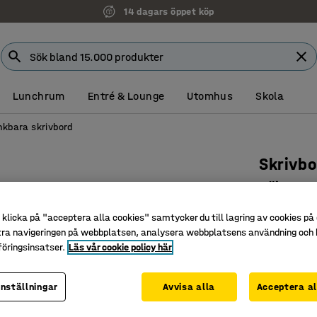
14 dagars öppet köp
Lunchrum
Entré & Lounge
Utomhus
Skola
nkbara skrivbord
Skrivb
Höj- och
Art. nr
:
153
klicka på "acceptera alla cookies" samtycker du till lagring av cookies på 
tra navigeringen på webbplatsen, analysera webbplatsens användning och b
Elektrisk
öringsinsatser.
Läs vår cookie policy här
Rak bord
Med anti-
inställningar
Avvisa alla
Acceptera al
Längd (mm)