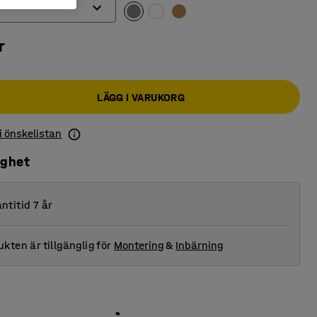
r
LÄGG I VARUKORG
 i önskelistan
ighet
ntitid 7 år
kten är tillgänglig för
Montering
&
Inbärning