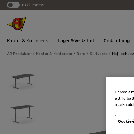
exkl. moms
Kontor & Konferens
Lager & Verkstad
Omklädning
AJ Produkter
Kontor & Konferens
Bord
Skrivbord
Höj- och sä
Genom att 
att förbät
marknadsf
Cookie-