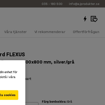
035 - 180 500
info@ajprodukter.se
Våra tjänster
Vi rekommenderar
Offertförfrågan
ord FLEXUS
 sänkbart, 1800x800 mm, silver/grå
227
din enhet för
istå i våra
t höj- och sänkbart
sskiva
collision
la cookies
Färg bordsskiva
:
Grå