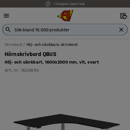
14 dagars öppet köp
Faktura för företag
Skrivbord
Höj- och sänkbara skrivbord
Hörnskrivbord QBUS
Höj- och sänkbart, 1600x2000 mm, vit, svart
Art. nr
:
1620834