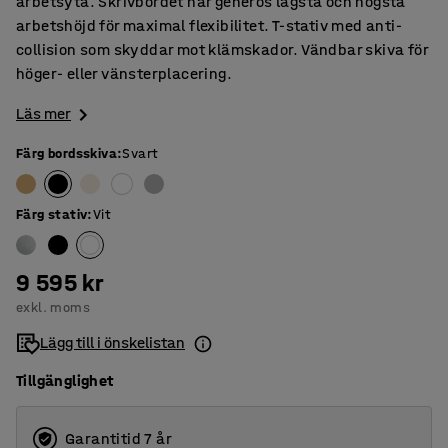
arbetsyta. Skrivbordet har generös lägsta och högsta
arbetshöjd för maximal flexibilitet. T-stativ med anti-
collision som skyddar mot klämskador. Vändbar skiva för
höger- eller vänsterplacering.
Läs mer
Färg bordsskiva
:
Svart
Färg stativ
:
Vit
9 595 kr
exkl. moms
Lägg till i önskelistan
Tillgänglighet
Garantitid 7 år