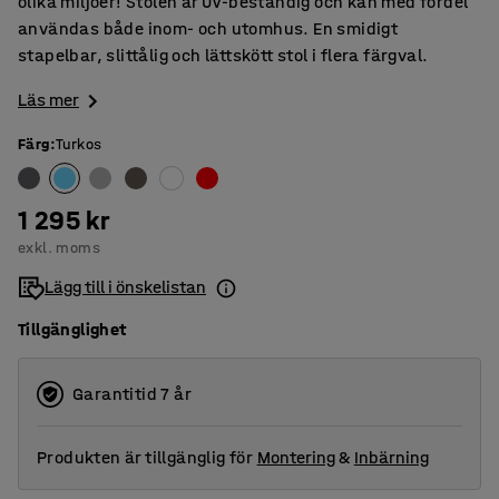
olika miljöer! Stolen är UV-beständig och kan med fördel
användas både inom- och utomhus. En smidigt
stapelbar, slittålig och lättskött stol i flera färgval.
Läs mer
Färg
:
Turkos
1 295 kr
exkl. moms
Lägg till i önskelistan
Tillgänglighet
Garantitid 7 år
Produkten är tillgänglig för
Montering
&
Inbärning