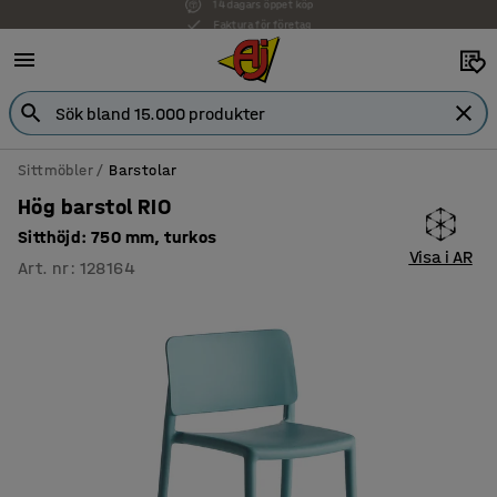
Faktura för företag
Sittmöbler
Barstolar
Hög barstol RIO
Sitthöjd: 750 mm, turkos
Visa i AR
Art. nr
:
128164