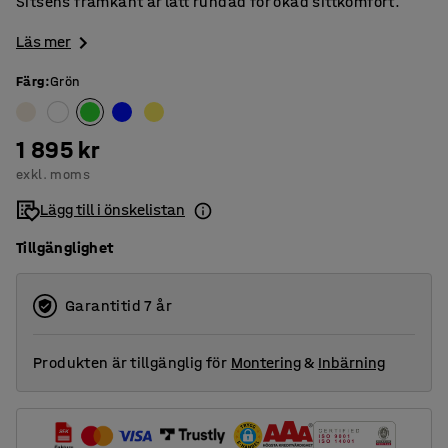
Sitsens framkant är lätt rundad för ökad sittkomfort.
Läs mer
Färg
:
Grön
1 895 kr
exkl. moms
Lägg till i önskelistan
Tillgänglighet
Garantitid 7 år
Produkten är tillgänglig för
Montering
&
Inbärning