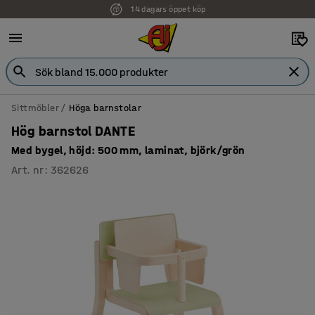
14 dagars öppet köp
Faktura för företag
Sittmöbler
Höga barnstolar
Hög barnstol DANTE
Med bygel, höjd: 500 mm, laminat, björk/grön
Art. nr
:
362626