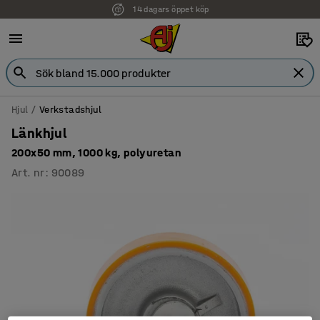
14 dagars öppet köp
Faktura för företag
Hjul
Verkstadshjul
Länkhjul
200x50 mm, 1000 kg, polyuretan
Art. nr
:
90089