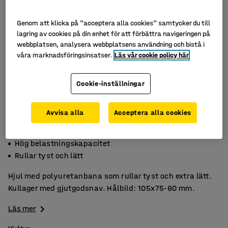
Genom att klicka på "acceptera alla cookies" samtycker du till
lagring av cookies på din enhet för att förbättra navigeringen på
webbplatsen, analysera webbplatsens användning och bistå i
våra marknadsföringsinsatser.
Läs vår cookie policy här
Cookie-inställningar
Avvisa alla
Acceptera alla cookies
Väldigt slittålig
Hög belastningskapacitet
Rullar tyst och lätt
Hjul med polyuretanbana som rullar tyst och extra lätt.
Kullager med gjutgodsnav. Hålbild: 105x75-80 mm.
Läs mer