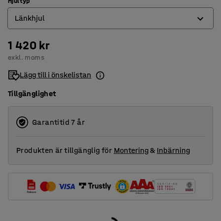
Hjultyp
Länkhjul
1 420 kr
Fast hjul
exkl. moms
Länkhjul
Lägg till i önskelistan
Länkhjul med broms
Tillgänglighet
Garantitid 7 år
Produkten är tillgänglig för
Montering
&
Inbärning