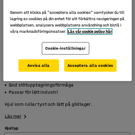
Genom att klicka på "acceptera alla cookies" samtycker du till
lagring av cookies på din enhet för att förbättra navigeringen på
webbplatsen, analysera webbplatsens användning och bistå i
våra marknadsföringsinsatser.
Läs vår cookie policy här
Cookie-inställningar
Avvisa alla
Acceptera alla cookies
Tyst gång
God stötupptagningsförmåga
Passar för lätt industri
Hjul som rullar tyst och lätt på glidlager.
Läs mer
Hjultyp