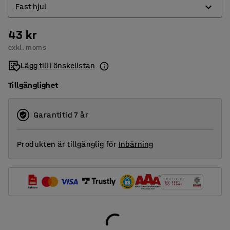
Fast hjul
43 kr
Fast hjul
exkl. moms
Länkhjul
Lägg till i önskelistan
Länkhjul med broms
Tillgänglighet
Garantitid 7 år
Produkten är tillgänglig för
Inbärning