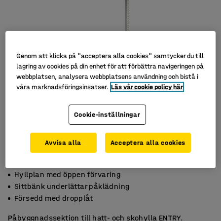
Genom att klicka på "acceptera alla cookies" samtycker du till
lagring av cookies på din enhet för att förbättra navigeringen på
webbplatsen, analysera webbplatsens användning och bistå i
våra marknadsföringsinsatser.
Läs vår cookie policy här
Cookie-inställningar
Avvisa alla
Acceptera alla cookies
Hyllplan med öppen förvaring
Sittbänk underlättar påklädning
Försedd med dropplåt
Påbyggnadssektion till hatt- och skohylla ENTRY.