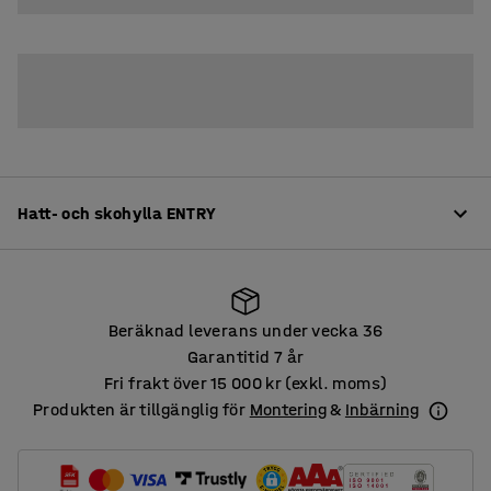
Hatt- och skohylla ENTRY
Produktinformation
Beräknad leverans under vecka 36
ENTRY är en flexibel och byggbar serie för kapprummet
Garantitid 7 år
där varje del går att anpassa efter behov. Förläng din
Fri frakt över 15 000 kr (exkl. moms)
Beräknad leverans under vecka 36
grundsektion med denna hatt- och skohylla för att skapa
Produkten är tillgänglig för
Montering
&
Inbärning
en förvaring som passar till just ditt utrymme. Perfekt
för skolans eller förskolans kapprum!
Läs mer