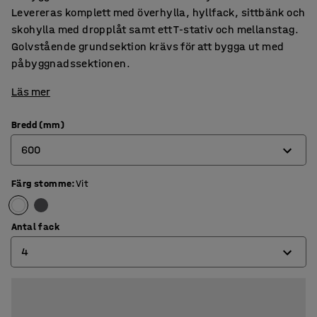
Levereras komplett med överhylla, hyllfack, sittbänk och
skohylla med dropplåt samt ett T-stativ och mellanstag.
Golvstående grundsektion krävs för att bygga ut med
påbyggnadssektionen.
Läs mer
Bredd (mm)
600
Färg stomme
:
Vit
600
900
Antal fack
4
4
6