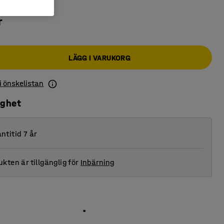
r
LÄGG I VARUKORG
 i önskelistan
ighet
ntitid 7 år
kten är tillgänglig för
Inbärning