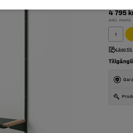
4 795 k
exkl. moms
Lägg till
Tillgängl
Gara
Produ