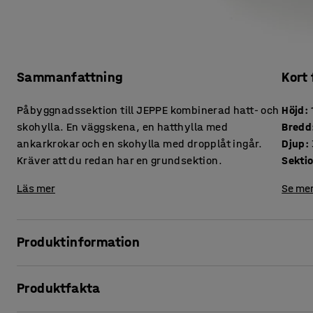
Sammanfattning
Kort
Påbyggnadssektion till JEPPE kombinerad hatt- och
Höjd
:
skohylla. En väggskena, en hatthylla med
Bredd
ankarkrokar och en skohylla med dropplåt ingår.
Djup
:
Kräver att du redan har en grundsektion.
Sekti
Läs mer
Se mer
Produktinformation
Bygg ut din JEPPE hatt- och skohylla på bredden med hjä
Produktfakta
plåt!