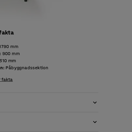
 fakta
1790
mm
:
900
mm
310
mm
on
:
Påbyggnadssektion
 fakta
lp av denna påbyggnadssektion av lackerad