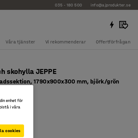
035 - 180 500
info@ajprodukter.se
Våra tjänster
Vi rekommenderar
Offertförfrågan
ch skohylla JEPPE
adssektion, 1790x900x300 mm, björk/grön
63525
din enhet för
 med dropplåt
istå i våra
ra hyllplan
rundsektion
la cookies