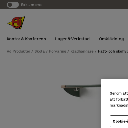
exkl. moms
Kontor & Konferens
Lager & Verkstad
Omklädning
AJ Produkter
Skola
Förvaring
Klädhängare
Hatt- och skohyl
Genom att 
att förbät
marknadsf
Cookie-