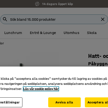
14 dagars öppet köp
Lunchrum
Entré & Lounge
Utomhus
Skola
lor
Hatt- o
Påbyggn
Art. nr
:
37
klicka på "acceptera alla cookies" samtycker du till lagring av cookies på 
Skohylla
tra navigeringen på webbplatsen, analysera webbplatsens användning och b
Justerba
öringsinsatser.
Läs vår cookie policy här
Kräver g
Färg
:
Grön
inställningar
Avvisa alla
Acceptera al