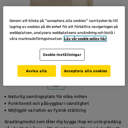
Genom att klicka på "acceptera alla cookies" samtycker du till
lagring av cookies på din enhet för att förbättra navigeringen på
webbplatsen, analysera webbplatsens användning och bistå i
våra marknadsföringsinsatser.
Läs vår cookie policy här
Cookie-inställningar
Avvisa alla
Acceptera alla cookies
Naturlig samlingsplats för olika möten
Funktionell och påbyggbar i oändlighet
Möjliggör variation av fysisk ställning
Gradängmodul som låter dig bygga ihop en unik gradäng