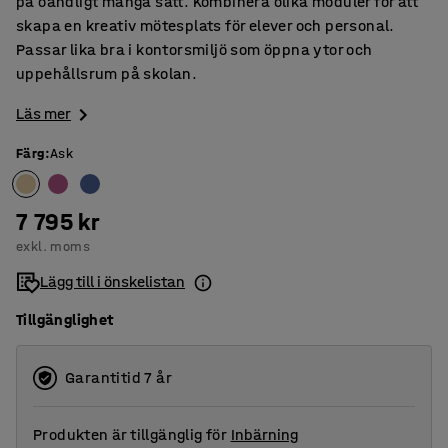
på oändligt många sätt. Kombinera olika moduler för att
skapa en kreativ mötesplats för elever och personal.
Passar lika bra i kontorsmiljö som öppna ytor och
uppehållsrum på skolan.
Läs mer
Färg
:
Ask
7 795 kr
exkl. moms
Lägg till i önskelistan
Tillgänglighet
Garantitid 7 år
Produkten är tillgänglig för
Inbärning