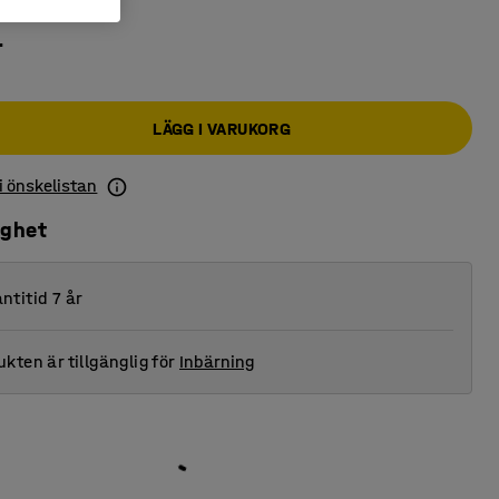
r
LÄGG I VARUKORG
 i önskelistan
ighet
ntitid 7 år
kten är tillgänglig för
Inbärning