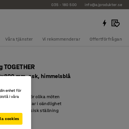
035 - 180 500
info@ajprodukter.se
Våra tjänster
Vi rekommenderar
Offertförfrågan
g TOGETHER
x800 mm, ask, himmelsblå
1746
din enhet för
samlingsplats för olika möten
istå i våra
ll och påbyggbar i oändlighet
 variation av fysisk ställning
la cookies
sblå