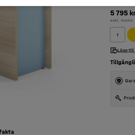
5 795 k
exkl. moms
Lägg till
Tillgängl
Gara
Produ
 fakta