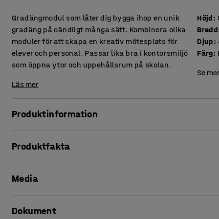
Gradängmodul som låter dig bygga ihop en unik
Höjd
:
gradäng på oändligt många sätt. Kombinera olika
Bredd
moduler för att skapa en kreativ mötesplats för
Djup
:
elever och personal. Passar lika bra i kontorsmiljö
Färg
:
som öppna ytor och uppehållsrum på skolan.
Se mer
Läs mer
Produktinformation
Gradäng TOGETHER finns i flera olika storlekar som kan kom
Produktfakta
bygga ihop scener, mötesplatser och sittgrupper med mera. 
exempel på dess gemensamma ytor och i uppehållsrum, för 
Höjd
:
800
mm
tillsammans.
Media
Bredd
:
800
mm
Djup
:
400
mm
Gradängen kan likväl byggas in i kontorsmiljöer som avdelare
Färg
:
Himmelsblå
presentationer och möten et cetera. Välj bland olika storl
Dokument
Material
:
Högtryckslaminat
en gradäng som bäst passar utrymmet och din verksamhe