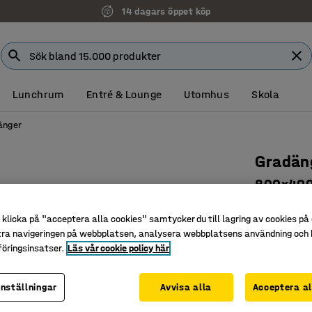
14 dagars öppet köp
Lunchrum
Entré & Lounge
Utomhus
Skola
änger
Gradän
800x400
Art. nr
:
39
klicka på "acceptera alla cookies" samtycker du till lagring av cookies på 
Naturlig 
tra navigeringen på webbplatsen, analysera webbplatsens användning och b
öringsinsatser.
Läs vår cookie policy här
Funktione
Möjliggör
inställningar
Avvisa alla
Acceptera al
Färg
:
Himmel