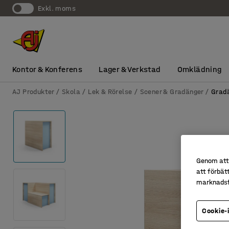
exkl. moms
Kontor & Konferens
Lager & Verkstad
Omklädning
AJ Produkter
Skola
Lek & Rörelse
Scener & Gradänger
Grad
Genom att 
att förbät
marknadsf
Cookie-