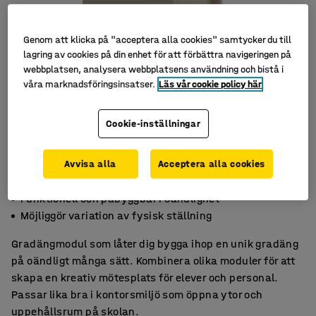
Genom att klicka på "acceptera alla cookies" samtycker du till
lagring av cookies på din enhet för att förbättra navigeringen på
webbplatsen, analysera webbplatsens användning och bistå i
våra marknadsföringsinsatser.
Läs vår cookie policy här
Cookie-inställningar
Avvisa alla
Acceptera alla cookies
Naturlig samlingsplats för olika möten
Funktionell och påbyggbar i oändlighet
Möjliggör variation av fysisk ställning
Gradängmodul som låter dig bygga ihop en unik gradäng
på oändligt många sätt. Kombinera olika moduler för att
skapa en kreativ mötesplats för elever och personal.
Passar lika bra i kontorsmiljö som öppna ytor och
uppehållsrum på skolan.