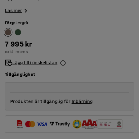
Läs mer
Färg
:
Lergrå
7 995 kr
exkl. moms
Lägg till i önskelistan
Tillgänglighet
Produkten är tillgänglig för
Inbärning