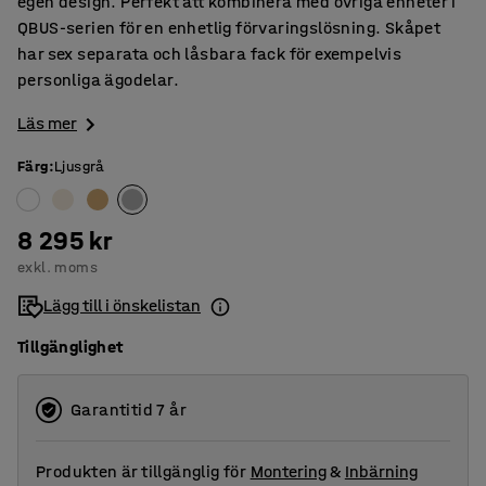
egen design. Perfekt att kombinera med övriga enheter i
QBUS-serien för en enhetlig förvaringslösning. Skåpet
har sex separata och låsbara fack för exempelvis
personliga ägodelar.
Läs mer
Färg
:
Ljusgrå
8 295 kr
exkl. moms
Lägg till i önskelistan
Tillgänglighet
Garantitid 7 år
Produkten är tillgänglig för
Montering
&
Inbärning