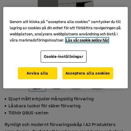
Genom att klicka på "acceptera alla cookies" samtycker du till
lagring av cookies på din enhet för att förbättra navigeringen på
webbplatsen, analysera webbplatsens användning och bistå i
våra marknadsföringsinsatser.
Läs vår cookie policy här
Cookie-inställningar
Avvisa alla
Acceptera alla cookies
Djupt mått erbjuder mångsidig förvaring
Låsbara luckor för säker förvaring
Tillhör QBUS-serien
Rymligt och modernt förvaringsskåp i AJ Produkters