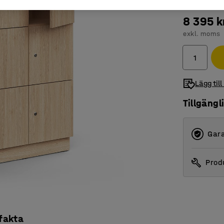
8 395 k
exkl. moms
Lägg till
Tillgängl
Gara
Produ
 fakta