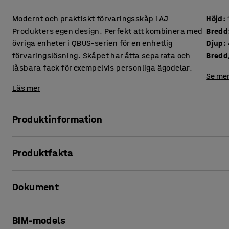
Modernt och praktiskt förvaringsskåp i AJ
Höjd
:
Produkters egen design. Perfekt att kombinera med
Bredd
övriga enheter i QBUS-serien för en enhetlig
Djup
:
förvaringslösning. Skåpet har åtta separata och
Bredd,
låsbara fack för exempelvis personliga ägodelar.
Se mer
Läs mer
Produktinformation
Med den anpassningsbara förvaringsserien QBUS kan du lä
Produktfakta
Detta praktiska förvaringsskåp består av åtta separata oc
exempelvis personlig förvaring eller kontorsmaterial.
Höjd
:
1636
mm
Dokument
Bredd
:
800
mm
Skåpet passar lika bra på kontor som i kapprum, entré ell
Djup
:
420
mm
låsbar förvaringsmöjlighet.
Bredd, inre
:
364
mm
Skriv ut produktblad
BIM-models
Djup, inre
:
380
mm
Skåpet är tillverkad av laminat, ett material som är både tå