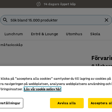
14 dagars öppet köp
Lunchrum
Entré & Lounge
Utomhus
Skola
Småfacksskåp
Förvar
8 låsbar
Art. nr
:
170
klicka på "acceptera alla cookies" samtycker du till lagring av cookies på 
Perfekt ti
tra navigeringen på webbplatsen, analysera webbplatsens användning och b
öringsinsatser.
Läs vår cookie policy här
Låsbara 
Tillhör Q
inställningar
Avvisa alla
Acceptera al
Färg
:
Ek