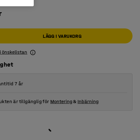
r
LÄGG I VARUKORG
 i önskelistan
ighet
ntitid 7 år
kten är tillgänglig för
Montering
&
Inbärning