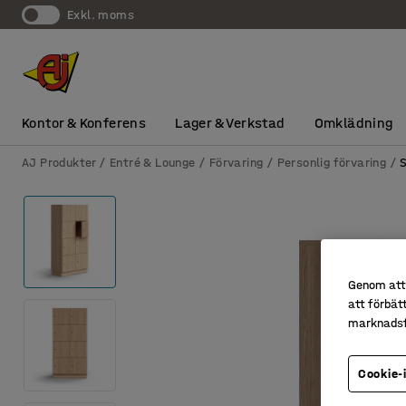
exkl. moms
Kontor & Konferens
Lager & Verkstad
Omklädning
AJ Produkter
Entré & Lounge
Förvaring
Personlig förvaring
Genom att 
att förbät
marknadsf
Cookie-