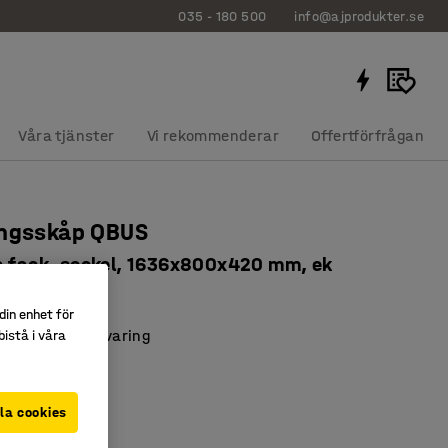
035 - 180 500
info@ajprodukter.se
Våra tjänster
Vi rekommenderar
Offertförfrågan
ingsskåp QBUS
a fack, sockel, 1636x800x420 mm, ek
286
din enhet för
ll personlig förvaring
istå i våra
luckor
BUS-serien
la cookies