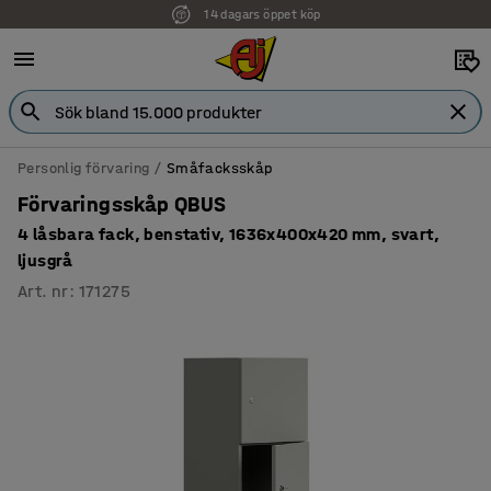
14 dagars öppet köp
Faktura för företag
Personlig förvaring
Småfacksskåp
Förvaringsskåp QBUS
4 låsbara fack, benstativ, 1636x400x420 mm, svart,
ljusgrå
Art. nr
:
171275