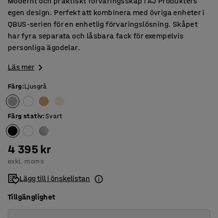
Modernt och praktiskt förvaringsskåp i AJ Produkters
egen design. Perfekt att kombinera med övriga enheter i
QBUS-serien för en enhetlig förvaringslösning. Skåpet
har fyra separata och låsbara fack för exempelvis
personliga ägodelar.
Läs mer
Färg
:
Ljusgrå
Färg stativ
:
Svart
4 395 kr
exkl. moms
Lägg till i önskelistan
Tillgänglighet