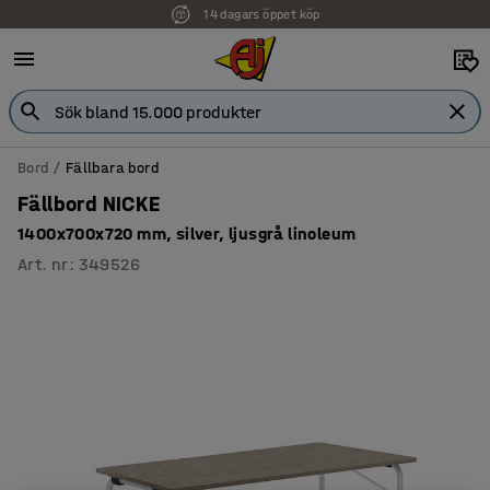
14 dagars öppet köp
Faktura för företag
Bord
Fällbara bord
Fällbord NICKE
1400x700x720 mm, silver, ljusgrå linoleum
Art. nr
:
349526