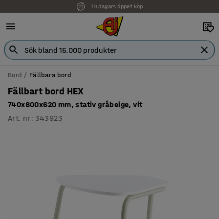
14 dagars öppet köp
Faktura för företag
Bord
Fällbara bord
Fällbart bord HEX
740x800x620 mm, stativ gråbeige, vit
Art. nr
:
343923