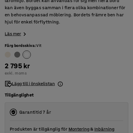
läromiljö. Bordet kan användas för sig men flera bord
kan även byggas samman i flera olika kombinationer för
en behovsanpassad möblering. Bordets främre ben har
hjul för enkel förflyttning.
Läs mer
Färg bordsskiva
:
Vit
2 795 kr
exkl. moms
Lägg till i önskelistan
Tillgänglighet
Garantitid 7 år
Produkten är tillgänglig för
Montering
&
Inbärning