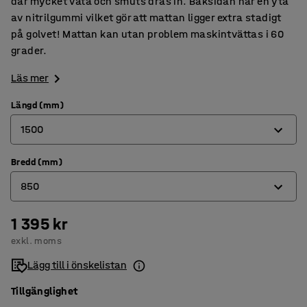
där mycket väta och smuts dras in. Baksidan har en yta
av nitrilgummi vilket gör att mattan ligger extra stadigt
på golvet! Mattan kan utan problem maskintvättas i 60
grader.
Läs mer
Längd (mm)
1500
Bredd (mm)
850
850
1500
1 395 kr
600
exkl. moms
850
Lägg till i önskelistan
Tillgänglighet