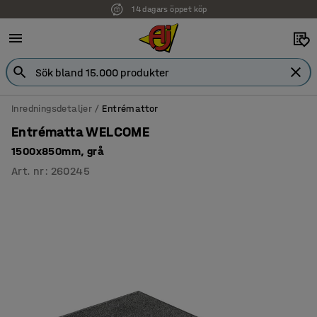
14 dagars öppet köp
Faktura för företag
Inredningsdetaljer
Entrémattor
Entrématta WELCOME
1500x850mm, grå
Art. nr
:
260245