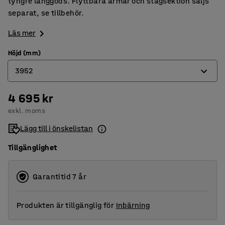
tyngre långgods. Flyttbara armar och stagsektion säljs
separat, se tillbehör.
Läs mer
Höjd (mm)
3952
4 695 kr
2432
exkl. moms
2964
Lägg till i önskelistan
3952
Tillgänglighet
Garantitid 7 år
Produkten är tillgänglig för
Inbärning