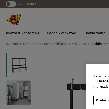
exkl. moms
Kontor & Konferens
Lager & Verkstad
Omklädning
AJ Produkter
Omklädning
Sittbänkar & Kroklister
Sittbänkar 
Genom att 
att förbät
marknadsf
Cookie-