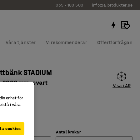
035 - 180 500
info@ajprodukter.se
Våra tjänster
Vi rekommenderar
Offertförfrågan
ittbänk STADIUM
r, 2000 mm, svart
Visa i AR
7022
din enhet för
gtryckslaminat
istå i våra
ade krokar
ch oöm
la cookies
Antal krokar