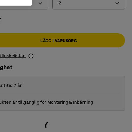
12
r
6
8
LÄGG I VARUKORG
12
 i önskelistan
ighet
ntitid 7 år
kten är tillgänglig för
Montering
&
Inbärning