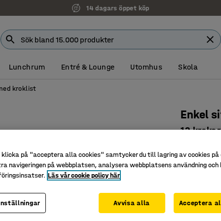
14 dagars öppet köp
Lunchrum
Entré & Lounge
Utomhus
Skola
med kroklist
Enkel s
12 kroka
Art. nr
:
23
klicka på "acceptera alla cookies" samtycker du till lagring av cookies på 
Svart hö
tra navigeringen på webbplatsen, analysera webbplatsens användning och b
öringsinsatser.
Läs vår cookie policy här
Elförzink
Robust o
inställningar
Avvisa alla
Acceptera al
Längd (mm)