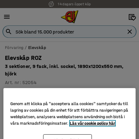
14 dagars öppet köp
Förvaring
Elevskåp
Elevskåp ROZ
3 sektioner, 9 fack, inkl. sockel, 1890x1200x550 mm,
björk
Art. nr
:
52054
Genom att klicka på "acceptera alla cookies" samtycker du till
lagring av cookies på din enhet för att förbättra navigeringen på
webbplatsen, analysera webbplatsens användning och bistå i
våra marknadsföringsinsatser.
Läs vår cookie policy här