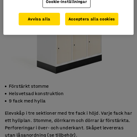
Cookie-inställningar
Avvisa alla
Acceptera alla cookies
Förstärkt stomme
Helsvetsad konstruktion
9 fack med hylla
Elevskåp i tre sektioner med tre fack i höjd. Varje fack har
ett hyllplan. Stomme, dörrkarm och dörrar är förstärkta.
Perforeringar i över- och underkant. Skåpet levereras
utan låsanordning (se tillbehör).