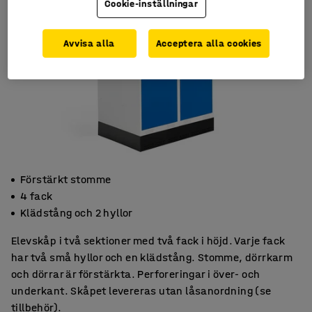
Cookie-inställningar
Avvisa alla
Acceptera alla cookies
Förstärkt stomme
4 fack
Klädstång och 2 hyllor
Elevskåp i två sektioner med två fack i höjd. Varje fack
har två små hyllor och en klädstång. Stomme, dörrkarm
och dörrar är förstärkta. Perforeringar i över- och
underkant. Skåpet levereras utan låsanordning (se
tillbehör).