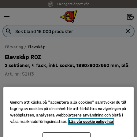
14 dagars öppet köp
Förvaring
Elevskåp
Elevskåp ROZ
2 sektioner, 4 fack, inkl. sockel, 1890x800x550 mm, blå
Art. nr
:
52113
Genom att klicka på "acceptera alla cookies" samtycker du till
lagring av cookies på din enhet för att förbättra navigeringen på
webbplatsen, analysera webbplatsens användning och bistå i
våra marknadsföringsinsatser.
Läs vår cookie policy här