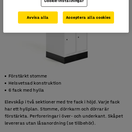
Cookie-inställningar
Avvisa alla
Acceptera alla cookies
Förstärkt stomme
Helsvetsad konstruktion
6 fack med hylla
Elevskåp i två sektioner med tre fack i höjd. Varje fack
har ett hyllplan. Stomme, dörrkarm och dörrar är
förstärkta. Perforeringar i över- och underkant. Skåpet
levereras utan låsanordning (se tillbehör).