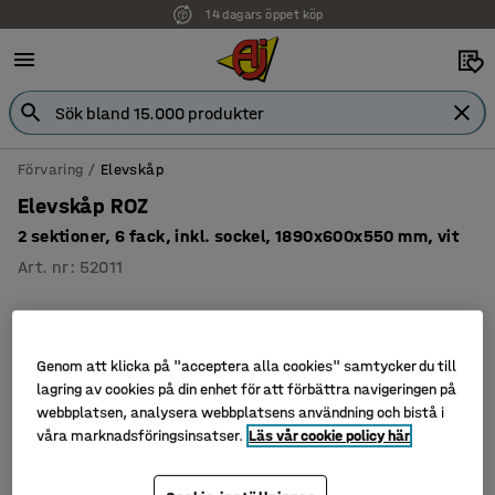
14 dagars öppet köp
Förvaring
Elevskåp
Elevskåp ROZ
2 sektioner, 6 fack, inkl. sockel, 1890x600x550 mm, vit
Art. nr
:
52011
Genom att klicka på "acceptera alla cookies" samtycker du till
lagring av cookies på din enhet för att förbättra navigeringen på
webbplatsen, analysera webbplatsens användning och bistå i
våra marknadsföringsinsatser.
Läs vår cookie policy här