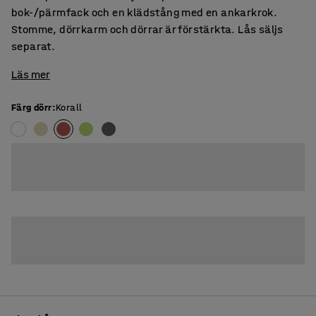
bok-/pärmfack och en klädstång med en ankarkrok.
Stomme, dörrkarm och dörrar är förstärkta. Lås säljs
separat.
Läs mer
Färg dörr
:
Korall