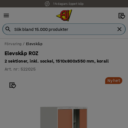
14 dagars öppet köp
Förvaring
Elevskåp
Elevskåp ROZ
2 sektioner, inkl. sockel, 1510x800x550 mm, korall
Art. nr
:
522025
Nyhet