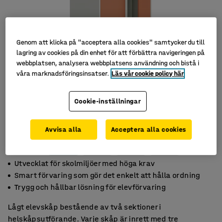
Genom att klicka på "acceptera alla cookies" samtycker du till
lagring av cookies på din enhet för att förbättra navigeringen på
webbplatsen, analysera webbplatsens användning och bistå i
våra marknadsföringsinsatser.
Läs vår cookie policy här
Cookie-inställningar
Avvisa alla
Acceptera alla cookies
Utvecklat för skolmiljöer med höga krav
Smart förvaring som gör det enkelt att hålla ordning
Trygg och hållbar lösning för elevförvaring
Lågt elevskåp bestående av två sektioner i
helskåpsutförande. Varje skåp är inrett med tre