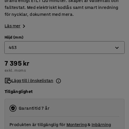
brand enligt ETL i 120 minuter. Skåpet är vattentätt och
falltestat. Med elektriskt kodlås samt smart inredning
för nycklar, dokument med mera.
Läs mer
Höjd (mm)
453
7 395 kr
453
exkl. moms
603
Lägg till i önskelistan
Tillgänglighet
Garantitid 7 år
Produkten är tillgänglig för
Montering
&
Inbärning