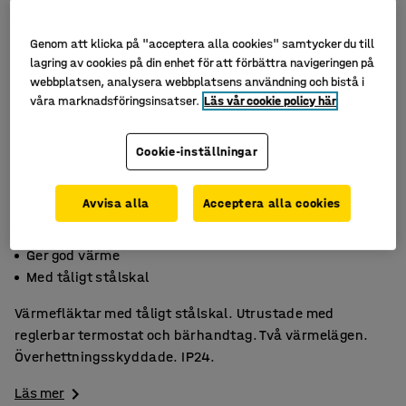
Genom att klicka på "acceptera alla cookies" samtycker du till
lagring av cookies på din enhet för att förbättra navigeringen på
webbplatsen, analysera webbplatsens användning och bistå i
våra marknadsföringsinsatser.
Läs vår cookie policy här
Cookie-inställningar
Avvisa alla
Acceptera alla cookies
IP-klass 24
Ger god värme
Med tåligt stålskal
Värmefläktar med tåligt stålskal. Utrustade med
reglerbar termostat och bärhandtag. Två värmelägen.
Överhettningsskyddade. IP24.
Läs mer