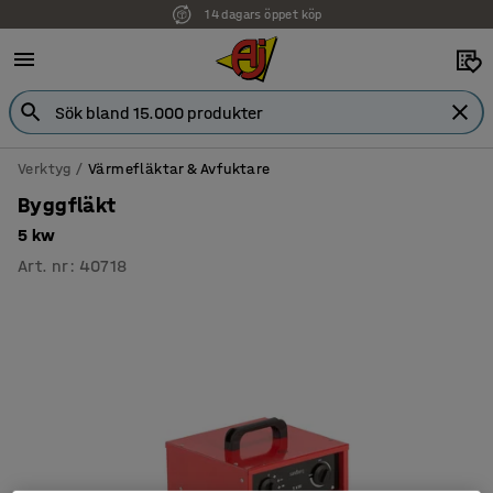
14 dagars öppet köp
Faktura för företag
Verktyg
Värmefläktar & Avfuktare
Byggfläkt
5 kw
Art. nr
:
40718