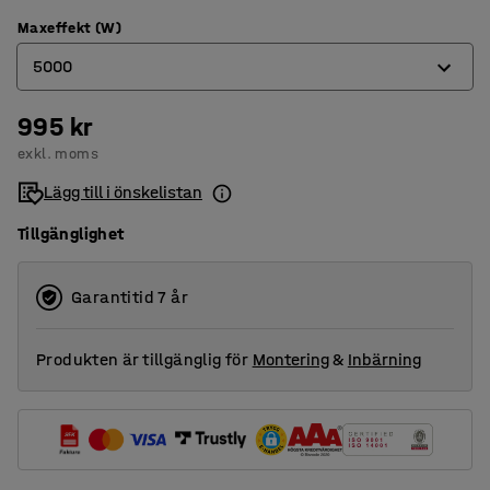
Maxeffekt (W)
5000
995 kr
2000
exkl. moms
5000
Lägg till i önskelistan
Tillgänglighet
Garantitid 7 år
Produkten är tillgänglig för
Montering
&
Inbärning