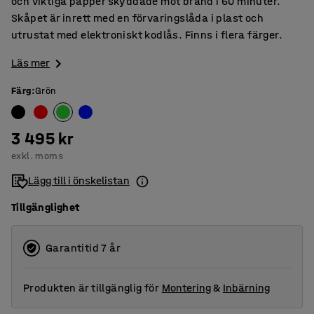
och viktiga papper skyddade mot brand i 60 minuter.
Skåpet är inrett med en förvaringslåda i plast och
utrustat med elektroniskt kodlås. Finns i flera färger.
Läs mer
Färg
:
Grön
3 495 kr
exkl. moms
Lägg till i önskelistan
Tillgänglighet
Garantitid 7 år
Produkten är tillgänglig för
Montering
&
Inbärning