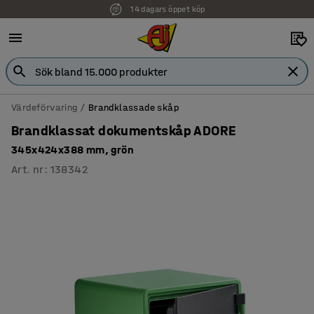
14 dagars öppet köp
Faktura för företag
Värdeförvaring
Brandklassade skåp
Brandklassat dokumentskåp ADORE
345x424x388 mm, grön
Art. nr
:
138342