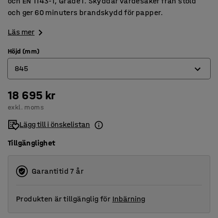
och EN 1143-1, Grade I. Skyddar värdesaker från stöld
och ger 60 minuters brandskydd för papper.
Läs mer
Höjd (mm)
845
18 695 kr
845
exkl. moms
1505
Lägg till i önskelistan
Tillgänglighet
Garantitid 7 år
Produkten är tillgänglig för
Inbärning