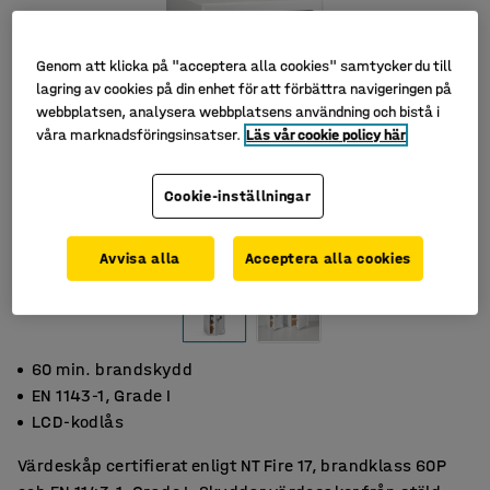
Genom att klicka på "acceptera alla cookies" samtycker du till
lagring av cookies på din enhet för att förbättra navigeringen på
webbplatsen, analysera webbplatsens användning och bistå i
våra marknadsföringsinsatser.
Läs vår cookie policy här
Cookie-inställningar
Avvisa alla
Acceptera alla cookies
60 min. brandskydd
EN 1143-1, Grade I
LCD-kodlås
Värdeskåp certifierat enligt NT Fire 17, brandklass 60P