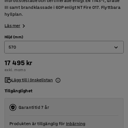
Inbrottstestade och certifierade enligt EN 1143-1, Grade
III samt brandklassade i 60P enligt NT Fire 017. Flyttbara
hyllplan.
Läs mer
Höjd (mm)
570
17 495 kr
570
exkl. moms
770
Lägg till i önskelistan
1190
Tillgänglighet
Garantitid 7 år
Produkten är tillgänglig för
Inbärning