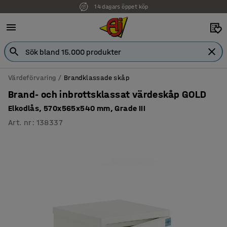
14 dagars öppet köp
Faktura för företag
Värdeförvaring
Brandklassade skåp
Brand- och inbrottsklassat värdeskåp GOLD
Elkodlås, 570x565x540 mm, Grade III
Art. nr
:
138337