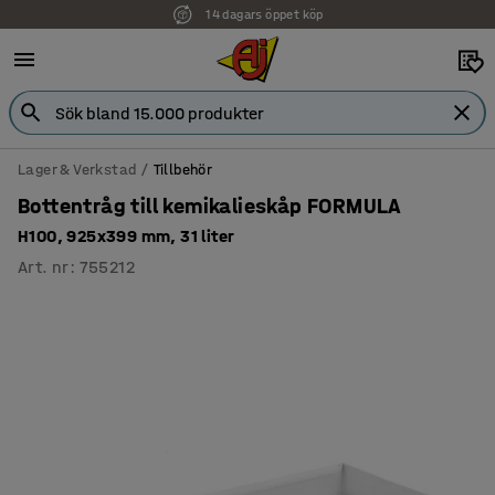
14 dagars öppet köp
Lager & Verkstad
Tillbehör
Bottentråg till kemikalieskåp FORMULA
H100, 925x399 mm, 31 liter
Art. nr
:
755212