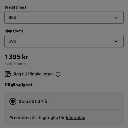
Bredd (mm)
925
Djup (mm)
525
399
925
1 395 kr
260
exkl. moms
399
Lägg till i önskelistan
545
Tillgänglighet
Garantitid 7 år
Produkten är tillgänglig för
Inbärning