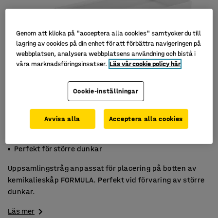
Genom att klicka på "acceptera alla cookies" samtycker du till
lagring av cookies på din enhet för att förbättra navigeringen på
webbplatsen, analysera webbplatsens användning och bistå i
våra marknadsföringsinsatser.
Läs vår cookie policy här
Cookie-inställningar
Avvisa alla
Acceptera alla cookies
Till kemikalieskåp FORMULA
Placeras på botten
Perfekt för större dunkar
Uppsamlingstråg anpassat för placering på botten av
kemikalieskåp FORMULA. Perfekt vid förvaring av större
dunkar.
Läs mer