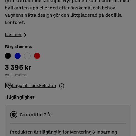
fyra lättrullande länkhjul. Hyllplanen kan monteras med
hyllkanten upp eller ned efter önskemål och behov.
Vagnens nätta design gör den lättplacerad på det lilla
kontoret.
Läs mer
Färg stomme
:
3 395 kr
exkl. moms
Lägg till i önskelistan
Tillgänglighet
Garantitid 7 år
Produkten är tillgänglig för
Montering
&
Inbärning