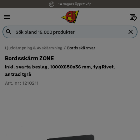
14 dagars öppet köp
Faktura för företag
Ljuddämpning & Avskärmning
Bordsskärmar
Bordsskärm ZONE
Inkl. svarta beslag, 1000X650x36 mm, tyg Rivet,
antracitgrå
Art. nr
:
1210211