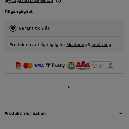
Lägg till i önskelistan
1600
Tillgänglighet
1800
2000
Garantitid 7 år
Produkten är tillgänglig för
Montering
&
Inbärning
Produktinformation
Dessa stilrena bordsskärmar ger en mycket god