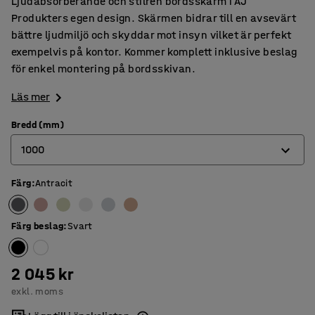
Ljudabsorberande och stilren bordsskärm i AJ
Produkters egen design. Skärmen bidrar till en avsevärt
bättre ljudmiljö och skyddar mot insyn vilket är perfekt
exempelvis på kontor. Kommer komplett inklusive beslag
för enkel montering på bordsskivan.
Läs mer
Bredd (mm)
1000
Färg
:
Antracit
600
800
Färg beslag
:
Svart
1000
1200
2 045 kr
exkl. moms
1400